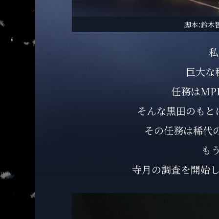
脚本：鈴木
私
巨大な
任務はMP
そんな黒田のもと
その任務は稀代
も
寺月の調査を開始し