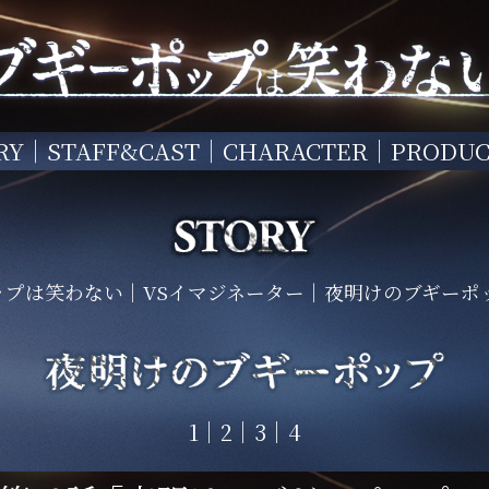
RY
STAFF&CAST
CHARACTER
PRODUC
ップは笑わない
VSイマジネーター
夜明けのブギーポ
1
2
3
4