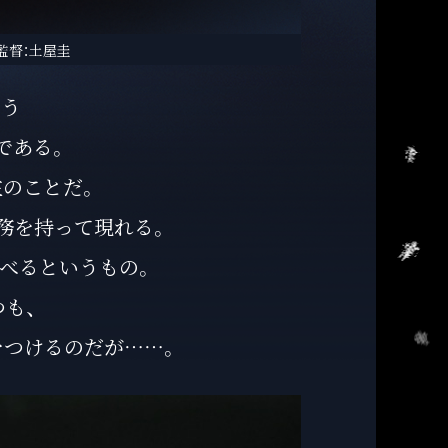
」
監督：土屋圭
いう
である。
在のことだ。
務を持って現れる。
べるというもの。
も、
をつけるのだが……。