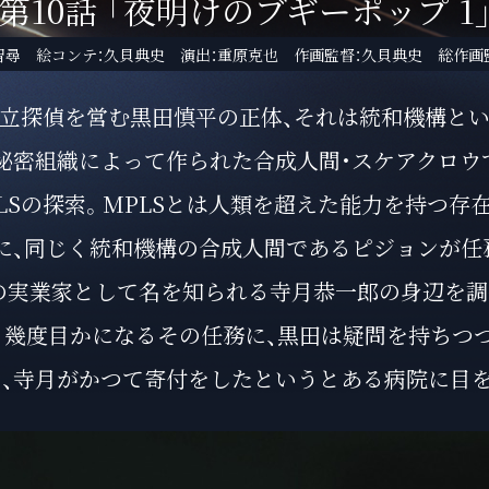
第10話
「夜明けのブギーポップ 1
智尋 絵コンテ：久貝典史 演出：重原克也
作画監督：久貝典史 総作画
立探偵を営む黒田慎平の正体、それは統和機構と
秘密組織によって作られた合成人間・スケアクロウ
LSの探索。MPLSとは人類を超えた能力を持つ存
に、同じく統和機構の合成人間であるピジョンが任
の実業家として名を知られる寺月恭一郎の身辺を調
う幾度目かになるその任務に、黒田は疑問を持ちつつ
、寺月がかつて寄付をしたというとある病院に目