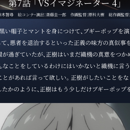
第7話
「VSイマジネーター 4」
鈴木智尋 絵コンテ・演出：斎藤圭一郎
作画監督：原科大樹 総作画監督
、黒い帽子とマントを身につけて、ブギーポップを演
して、悪者を退治するといった正義の味方の真似事を
間が過ぎていたが、正樹はいまだ織機の真意をつか
んなことをしているわけにはいかないと織機に言う
ことがあれば言って欲しい。正樹がしたいことをな
したかのように、正樹はもう少しだけブギーポップ