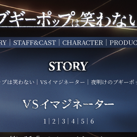
RY
STAFF&CAST
CHARACTER
PRODUC
ップは笑わない
VSイマジネーター
夜明けのブギーポ
1
2
3
4
5
6