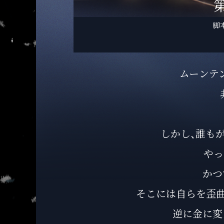
脚
ムーンテ
しかし、誰も
やっ
かつ
そこには自らを歪曲
逆に金に変