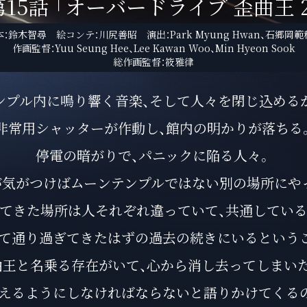
第15話
「オーバードライブ 歪曲王 2
本：鈴木智尋 絵コンテ：川尻善昭 演出：Park Myung Hwan、石郷岡
作画監督：Yuu Seung Hee、Lee Kawan Woo、Min Hyeon Sook
総作画監督：筱雅律
ンプル内に鳴り響く音楽、そして人々を閉じ込める
非常用シャッターが作動し、館内の明かりが落ちる
停電の暗がりで、パニックに陥る人々。
が気がつけばムーンテンプルではない別の場所にや
てきた場所は人それぞれ違っていて、共通してい
て通り過ぎてきたはずの過去の続きにいるという
王と名乗る存在がいて、心から消し去ってしまい
えるようにしなければならないと語りかけてくる