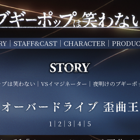
RY
STAFF&CAST
CHARACTER
PRODUC
ップは笑わない
VSイマジネーター
夜明けのブギーポ
1
2
3
4
5