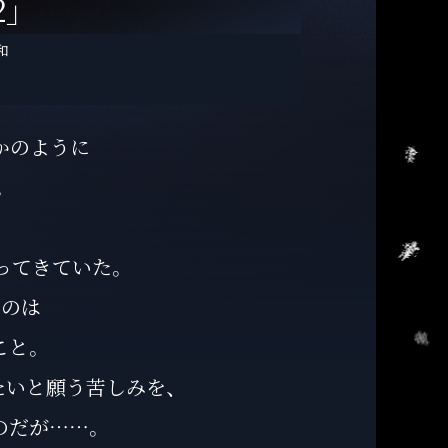
」
範和
かのように
。
ってきていた。
るのは
こと。
たいと願う苦しみを、
のだが……。